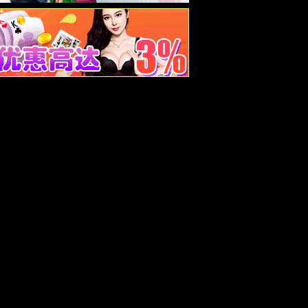
ac米兰官网冬日见面会完美收官！共赴阿勒泰，解
锁冰雪奇缘
ac米兰官网冬日见面会完美收官！共赴阿勒泰，解锁冰雪奇缘
2024-12-27