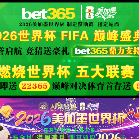
关于ac米兰官网
产品系列
AC米兰中国官网
Media Center
AC米兰中国官网