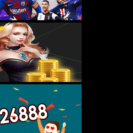
品牌活动
公司新闻
荣誉资质
公示公告