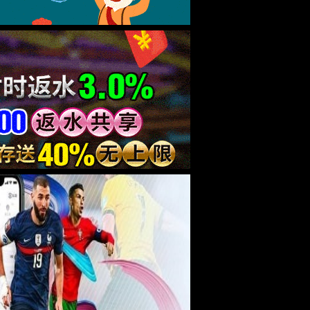
@所有探“锁”家，ac米兰官网智能锁一年一度的用
户白皮书来了
@所有探“锁”家，ac米兰官网智能锁一年一度的用户白皮书来了
2025-01-10