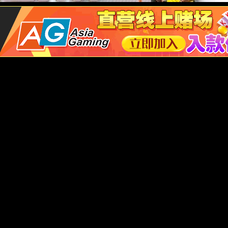
新年访谈特辑 | 听听ac米兰官网一线服务工作者，
如何解锁 “风生水起” 之门
新年访谈特辑 | 听听ac米兰官网一线服务工作者，如何解锁 “风生水
起” 之门
2025-01-02