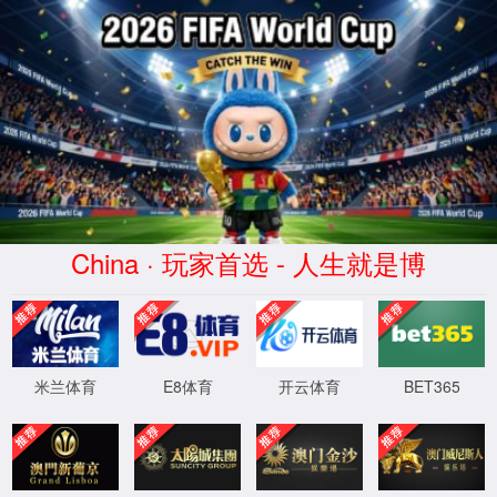
中国·AC米兰(Milan)官方网站-2026 World Cup
Media Center
AC米兰中国官网
公司新闻
ac米兰官网智能锁荣获“2024年出海新势力30强”，以
创新科技领航全球化征程！