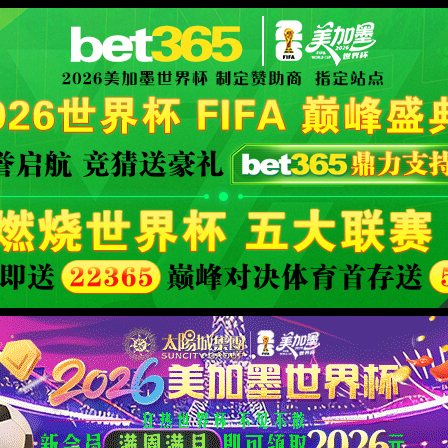
AC米兰中国官网
关于ac米兰官网
产品系列
AC米兰中国官网
儿一起奔赴顶峰
浪漫紫，不仅是一场美学盛宴的碰撞，更是对中国健儿的热情应援，我们将