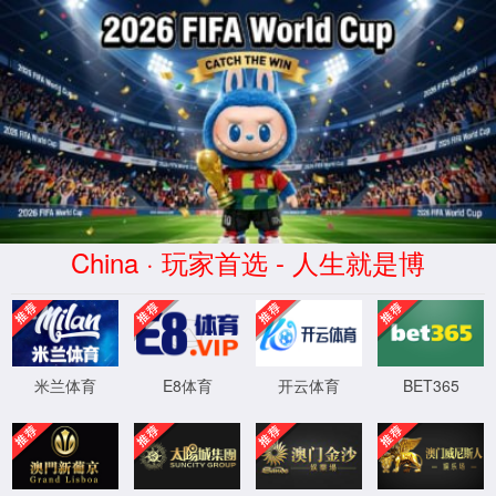
中国·AC米兰(Milan)官方网站-2026 World Cup
Media Center
AC米兰中国官网
荣誉资质
智能锁全球典范！ac米兰官网荣膺2024福布斯中国·出
海全球化领军品牌TOP30