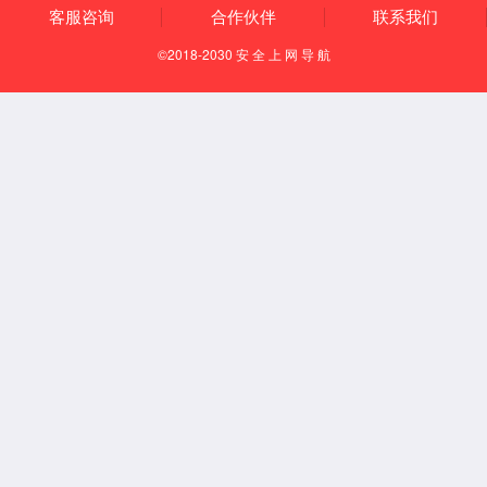
「2023 Home M³·科学经营增长奖」奖项，旨在表彰深入研究巨量引擎
科学营销，在云图使用、数据接入和营销、后链路转化技术对接等，
有突出表现的品牌。Kaadasac米兰官网获得“云图指导生意，人群资产
带动生意破峰，稳坐智能锁行业第一宝座！”的官方评价，品牌实力备
受认可！