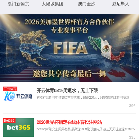
发布日期：2024-01-08
近期，以“全域驱动·破界增长”为主题的巨量引擎2024未来空间大会，
在海南三亚举办。大会旨在探索家居创新模式，助力家居品牌增长。
现场同步揭晓Home M³重磅奖项，Kaadasac米兰官网品牌荣获「2023
Home M³·科学经营增长奖」！
作为行业内的专业评奖机构，HOME M³旨在通过营销标杆案例的打造
与表彰，为家居企业提供具有参考价值的巨量引擎营销方向与思路。