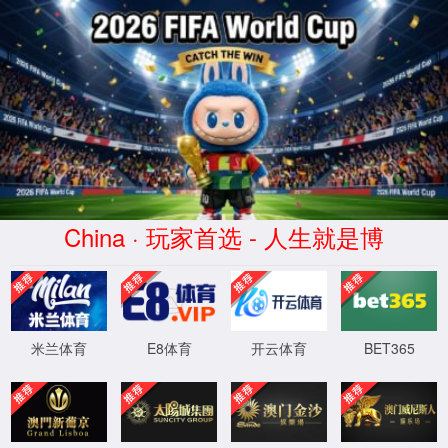
中国·AC米兰(Milan)官方网站-2026 World Cup
Media Center
AC米兰中国官网
荣誉资质
Kaadasac米兰官网受邀出席巨量引擎2024未来空间大
会，品牌荣获「2023 Home M³·科学经营增长奖」！