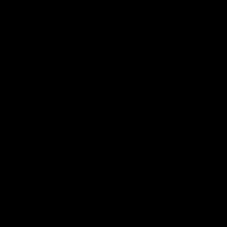
成并发布评选结果。
2022-03-03
<
1
2
关于ac米
品牌简介