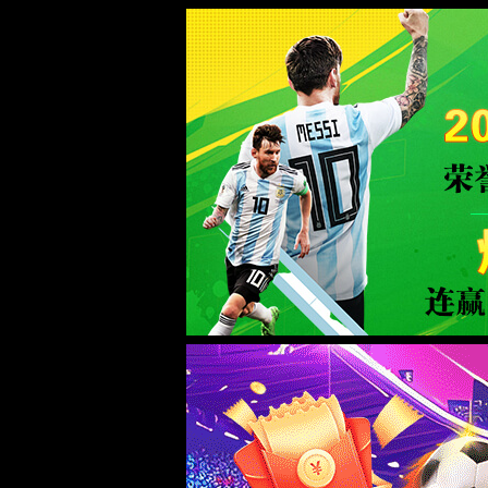
中国·AC米兰(Milan)官方网站-2026 World Cup
首页