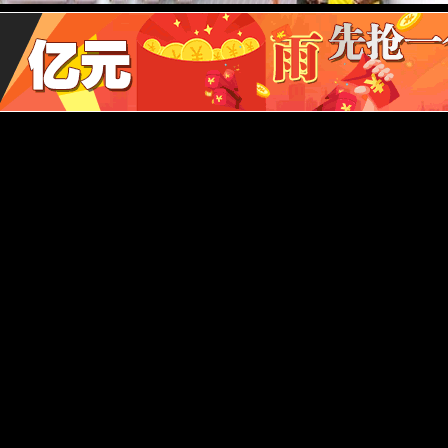
Kaadasac米兰官网连续八年获中国质量检验协会
3.15权威认证！
Kaadasac米兰官网连续八年获中国质量检验协会3.15权威认证！
2022-03-16